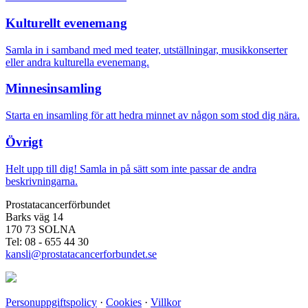
Kulturellt evenemang
Samla in i samband med med teater, utställningar, musikkonserter
eller andra kulturella evenemang.
Minnesinsamling
Starta en insamling för att hedra minnet av någon som stod dig nära.
Övrigt
Helt upp till dig! Samla in på sätt som inte passar de andra
beskrivningarna.
Prostatacancerförbundet
Barks väg 14
170 73 SOLNA
Tel: 08 - 655 44 30
kansli@prostatacancerforbundet.se
Personuppgiftspolicy
·
Cookies
·
Villkor