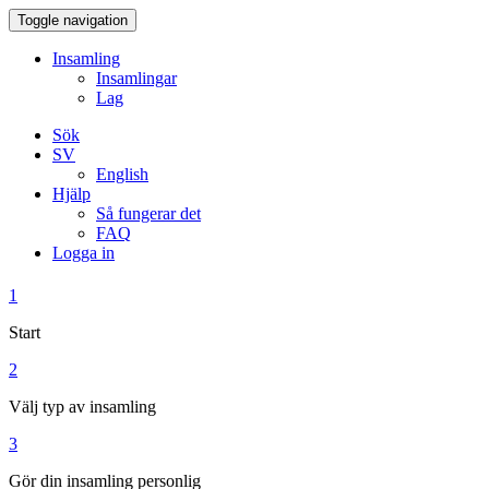
Toggle navigation
Insamling
Insamlingar
Lag
Sök
SV
English
Hjälp
Så fungerar det
FAQ
Logga in
1
Start
2
Välj typ av insamling
3
Gör din insamling personlig