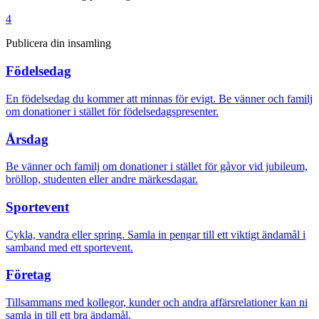
4
Publicera din insamling
Födelsedag
En födelsedag du kommer att minnas för evigt. Be vänner och familj
om donationer i stället för födelsedagspresenter.
Årsdag
Be vänner och familj om donationer i stället för gåvor vid jubileum,
bröllop, studenten eller andre märkesdagar.
Sportevent
Cykla, vandra eller spring. Samla in pengar till ett viktigt ändamål i
samband med ett sportevent.
Företag
Tillsammans med kollegor, kunder och andra affärsrelationer kan ni
samla in till ett bra ändamål.