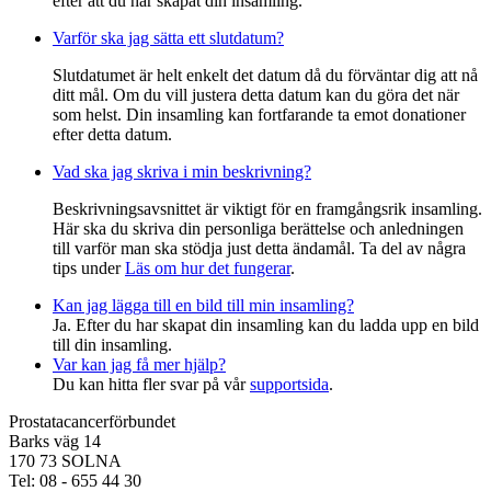
efter att du har skapat din insamling.
Varför ska jag sätta ett slutdatum?
Slutdatumet är helt enkelt det datum då du förväntar dig att nå
ditt mål. Om du vill justera detta datum kan du göra det när
som helst. Din insamling kan fortfarande ta emot donationer
efter detta datum.
Vad ska jag skriva i min beskrivning?
Beskrivningsavsnittet är viktigt för en framgångsrik insamling.
Här ska du skriva din personliga berättelse och anledningen
till varför man ska stödja just detta ändamål. Ta del av några
tips under
Läs om hur det fungerar
.
Kan jag lägga till en bild till min insamling?
Ja. Efter du har skapat din insamling kan du ladda upp en bild
till din insamling.
Var kan jag få mer hjälp?
Du kan hitta fler svar på vår
supportsida
.
Prostatacancerförbundet
Barks väg 14
170 73 SOLNA
Tel: 08 - 655 44 30