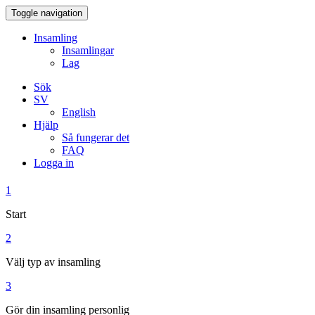
Toggle navigation
Insamling
Insamlingar
Lag
Sök
SV
English
Hjälp
Så fungerar det
FAQ
Logga in
1
Start
2
Välj typ av insamling
3
Gör din insamling personlig