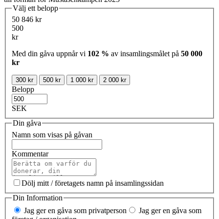
Välj ett belopp
50 846 kr
500
kr
Med din gåva uppnår vi
102 %
av insamlingsmålet på
50 000
kr
300 kr
500 kr
1 000 kr
2 000 kr
Belopp
SEK
Din gåva
Namn som visas på gåvan
Kommentar
Dölj mitt / företagets namn på insamlingssidan
Din Information
Jag ger en gåva som privatperson
Jag ger en gåva som