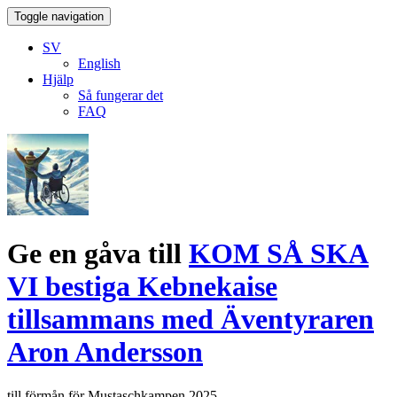
Toggle navigation
SV
English
Hjälp
Så fungerar det
FAQ
Ge en gåva till
KOM SÅ SKA
VI bestiga Kebnekaise
tillsammans med Äventyraren
Aron Andersson
till förmån för Mustaschkampen 2025