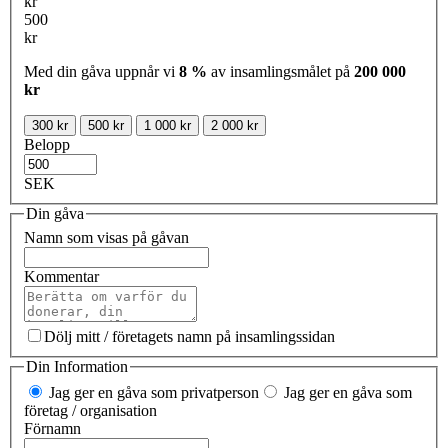
kr
500
kr
Med din gåva uppnår vi
8 %
av insamlingsmålet på
200 000
kr
300 kr
500 kr
1 000 kr
2 000 kr
Belopp
SEK
Din gåva
Namn som visas på gåvan
Kommentar
Dölj mitt / företagets namn på insamlingssidan
Din Information
Jag ger en gåva som privatperson
Jag ger en gåva som
företag / organisation
Förnamn