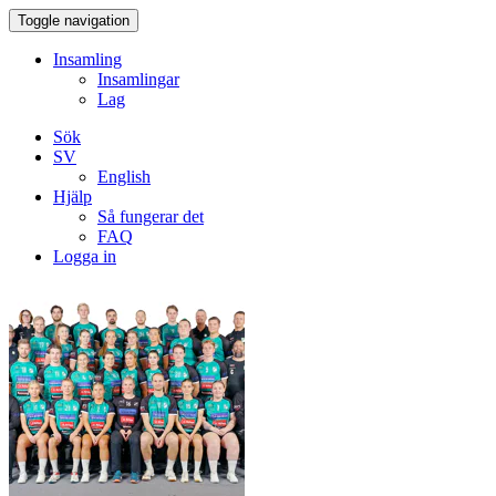
Toggle navigation
Insamling
Insamlingar
Lag
Sök
SV
English
Hjälp
Så fungerar det
FAQ
Logga in