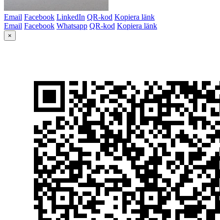
Email
Facebook
LinkedIn
QR-kod
Kopiera länk
Email
Facebook
Whatsapp
QR-kod
Kopiera länk
×