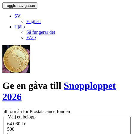
Toggle navigation
SV
English
Hjälp
Så fungerar det
FAQ
Ge en gåva till
Snopploppet
2026
till förmån för Prostatacancerfonden
Välj ett belopp
64 080 kr
500