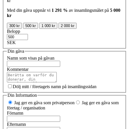
kr
Med din gåva uppnår vi
1 291 %
av insamlingsmålet på
5 000
kr
300 kr
500 kr
1 000 kr
2 000 kr
Belopp
SEK
Din gåva
Namn som visas på gåvan
Kommentar
Dölj mitt / företagets namn på insamlingssidan
Din Information
Jag ger en gåva som privatperson
Jag ger en gåva som
företag / organisation
Förnamn
Efternamn