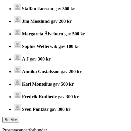
Staffan Jansson
gav
300 kr
Jim Mosslund
gav
200 kr
Margareta Älveborn
gav
500 kr
Sophie Wetterwik
gav
100 kr
A J
gav
300 kr
Annika Gustafsson
gav
200 kr
Karl Montelius
gav
500 kr
Fredrik Rudhede
gav
300 kr
Sven Pantzar
gav
300 kr
Prostatacancerförbundet