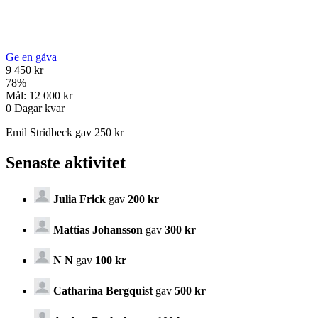
Ge en gåva
9 450 kr
78
%
Mål:
12 000 kr
0
Dagar kvar
Emil Stridbeck gav 250 kr
Senaste aktivitet
Julia Frick
gav
200 kr
Mattias Johansson
gav
300 kr
N N
gav
100 kr
Catharina Bergquist
gav
500 kr