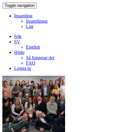
Toggle navigation
Insamling
Insamlingar
Lag
Sök
SV
English
Hjälp
Så fungerar det
FAQ
Logga in