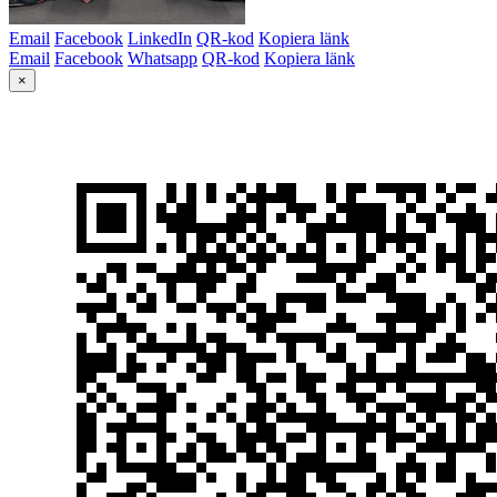
Email
Facebook
LinkedIn
QR-kod
Kopiera länk
Email
Facebook
Whatsapp
QR-kod
Kopiera länk
×