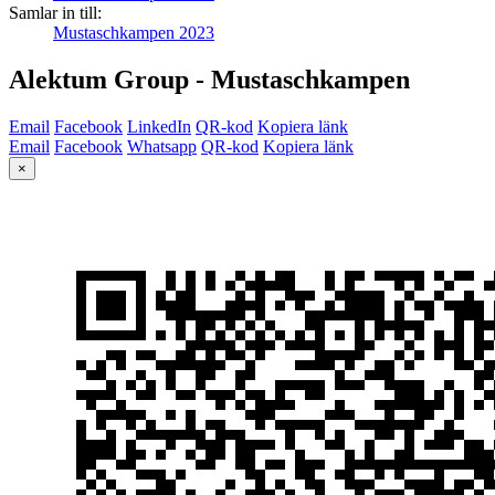
Samlar in till:
Mustaschkampen 2023
Alektum Group - Mustaschkampen
Email
Facebook
LinkedIn
QR-kod
Kopiera länk
Email
Facebook
Whatsapp
QR-kod
Kopiera länk
×