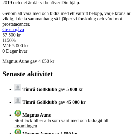
2019 och det är där vi behöver Din hjälp.
Genom att vara med och bidra med ett valfritt belopp, varje krona är
viktig, i detta sammanhang så hjälper vi forskning och vård mot
prostatacancer.
Ge en gåva
57 500 kr
1150
%
Mål:
5 000 kr
0
Dagar kvar
Magnus Aune gav 4 650 kr
Senaste aktivitet
Timrå Golfklubb
gav
5 000 kr
Timrå Golfklubb
gav
45 000 kr
Magnus Aune
Stort tack till er alla som varit med och bidragit till
insamlingen
Magnus Aune
gav
4 550 kr