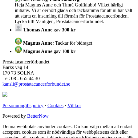
Heja Magnus Aune och Timrå Golfklubb! Vilket härligt
initiativ. Vi är oerhört glada och tacksamma för att ni har valt
att starta en insamling till förmån för Prostatacancerfonden.
Lycka till! Vänligen, Prostatacancerförbundet.
Thomas Aune
gav
300 kr
Magnus Aune:
Tackar för bidraget
Magnus Aune
gav
100 kr
Prostatacancerförbundet
Barks väg 14
170 73 SOLNA
Tel: 08 - 655 44 30
kansli@prostatacancerforbundet.se
Personuppgiftspolicy
·
Cookies
·
Villkor
Powered by
BetterNow
Denna webbplats använder cookies. Du kan välja mellan att endast
acceptera cookies som är nödvändiga för webbplatsens drift eller
acceptera alla cookies, inklusive marknadsföringscookies som ställts