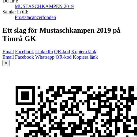
Deltar i:
MUSTASCHKAMPEN 2019
Samlar in till:
Prostatacancerfonden
Ett slag för Mustaschkampen 2019 på
Timrå GK
Email
Facebook
LinkedIn
QR-kod
Kopiera länk
Email
Facebook
Whatsapp
QR-kod
Kopiera länk
×