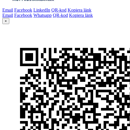
Email
Facebook
LinkedIn
QR-kod
Kopiera länk
Email
Facebook
Whatsapp
QR-kod
Kopiera länk
×