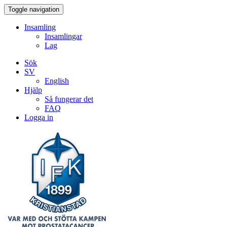
Toggle navigation
Insamling
Insamlingar
Lag
Sök
SV
English
Hjälp
Så fungerar det
FAQ
Logga in