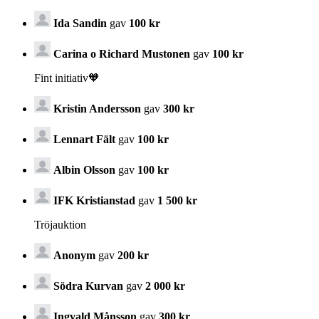
Ida Sandin
gav
100 kr
Carina o Richard Mustonen
gav
100 kr
Fint initiativ🧡
Kristin Andersson
gav
300 kr
Lennart Fält
gav
100 kr
Albin Olsson
gav
100 kr
IFK Kristianstad
gav
1 500 kr
Tröjauktion
Anonym
gav
200 kr
Södra Kurvan
gav
2 000 kr
Ingvald Månsson
gav
300 kr