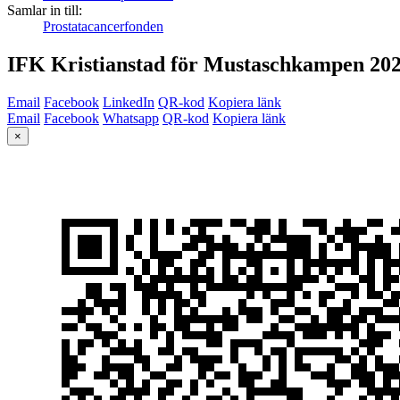
Samlar in till:
Prostatacancerfonden
IFK Kristianstad för Mustaschkampen 20
Email
Facebook
LinkedIn
QR-kod
Kopiera länk
Email
Facebook
Whatsapp
QR-kod
Kopiera länk
×