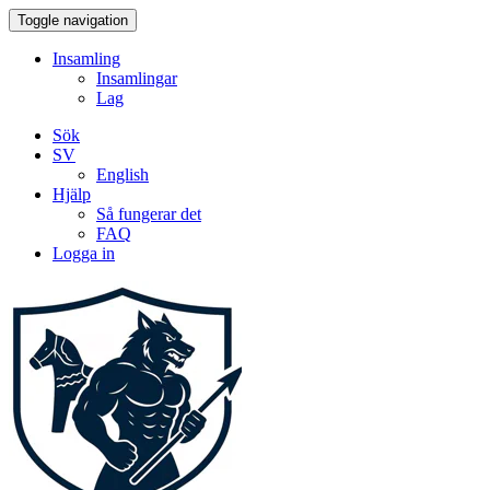
Toggle navigation
Insamling
Insamlingar
Lag
Sök
SV
English
Hjälp
Så fungerar det
FAQ
Logga in