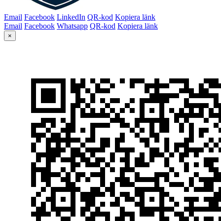
Email
Facebook
LinkedIn
QR-kod
Kopiera länk
Email
Facebook
Whatsapp
QR-kod
Kopiera länk
×