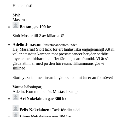
Ha det bäst!
Mvh
Masarna
Bettan
gav
100 kr
Stolt Moster till 2 av killarna 🫶
Adelin Jonasson
Prostatacancerförbundet
Hej Masarna! Stort tack för ert fantastiska engagemang! Att ni
väljer att stötta kampen mot prostatacancer betyder oerhört
mycket och bidrar till att fler får en ljusare framtid. Vi är så
glada att ni är med på den här resan. Tillsammans gör vi
skillnad!
Stort lycka till med insamlingen och allt ni tar er an framöver!
Varma hälsningar,
Adelin, Kommunikatör, Mustaschkampen
Ari Nokelainen
gav
300 kr
Felix Nokelainen:
Tack för ditt stöd
Linus Nokelainen
gav
150 kr