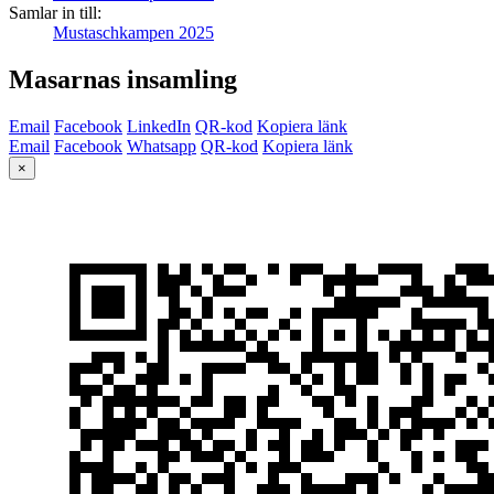
Samlar in till:
Mustaschkampen 2025
Masarnas insamling
Email
Facebook
LinkedIn
QR-kod
Kopiera länk
Email
Facebook
Whatsapp
QR-kod
Kopiera länk
×