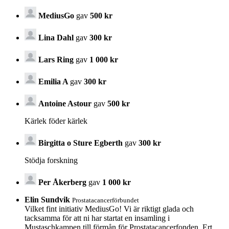
MediusGo
gav
500 kr
Lina Dahl
gav
300 kr
Lars Ring
gav
1 000 kr
Emilia A
gav
300 kr
Antoine Astour
gav
500 kr
Kärlek föder kärlek
Birgitta o Sture Egberth
gav
300 kr
Stödja forskning
Per Åkerberg
gav
1 000 kr
Elin Sundvik
Prostatacancerförbundet
Vilket fint initiativ MediusGo! Vi är riktigt glada och
tacksamma för att ni har startat en insamling i
Mustaschkampen till förmån för Prostatacancerfonden. Ert