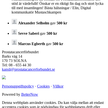
stöd är värdefullt! Önskar er en riktigt fin dag och stort lycka
till med insamlingen! Bästa hälsningar / Elin, Digital
kommunikatör Mustaschkampen
Alexander Selholm
gav
500 kr
Sevve Saberi
gav
500 kr
Marcus Egberth
gav
500 kr
Prostatacancerförbundet
Barks väg 14
170 73 SOLNA
Tel: 08 - 655 44 30
kansli@prostatacancerforbundet.se
Personuppgiftspolicy
·
Cookies
·
Villkor
Powered by
BetterNow
Denna webbplats använder cookies. Du kan välja mellan att endast
acceptera cookies som är nödvändiga för webbplatsens drift eller