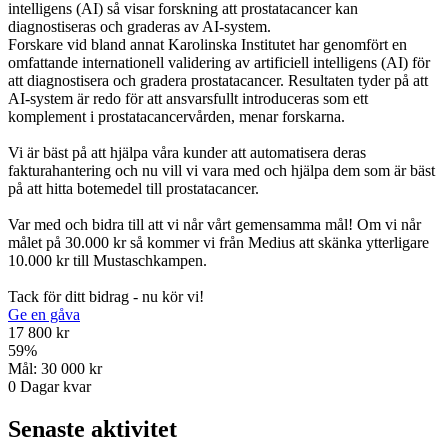
intelligens (AI) så visar forskning att prostatacancer kan
diagnostiseras och graderas av AI-system.
Forskare vid bland annat Karolinska Institutet har genomfört en
omfattande internationell validering av artificiell intelligens (AI) för
att diagnostisera och gradera prostatacancer. Resultaten tyder på att
AI-system är redo för att ansvarsfullt introduceras som ett
komplement i prostatacancervården, menar forskarna.
Vi är bäst på att hjälpa våra kunder att automatisera deras
fakturahantering och nu vill vi vara med och hjälpa dem som är bäst
på att hitta botemedel till prostatacancer.
Var med och bidra till att vi når vårt gemensamma mål! Om vi når
målet på 30.000 kr så kommer vi från Medius att skänka ytterligare
10.000 kr till Mustaschkampen.
Tack för ditt bidrag - nu kör vi!
Ge en gåva
17 800 kr
59
%
Mål:
30 000 kr
0
Dagar kvar
Senaste aktivitet