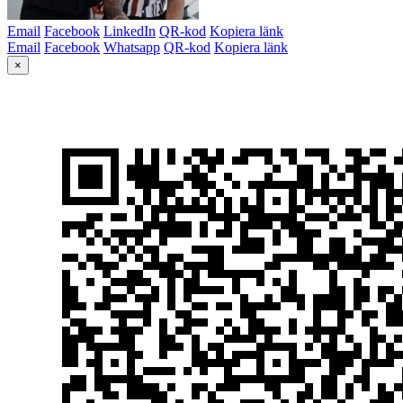
Email
Facebook
LinkedIn
QR-kod
Kopiera länk
Email
Facebook
Whatsapp
QR-kod
Kopiera länk
×