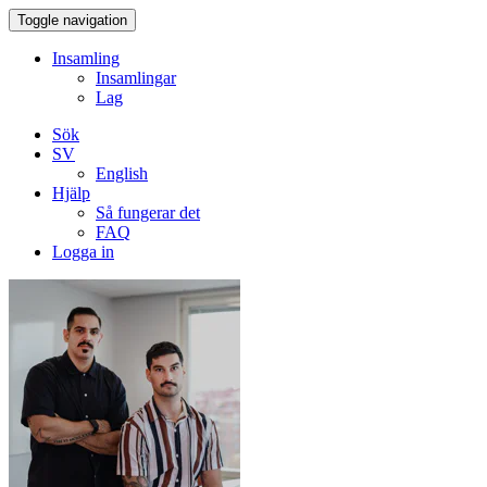
Toggle navigation
Insamling
Insamlingar
Lag
Sök
SV
English
Hjälp
Så fungerar det
FAQ
Logga in