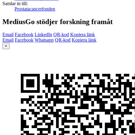
Samlar in till:
Prostatacancerfonden
MediusGo stödjer forskning framåt
Email
Facebook
LinkedIn
QR-kod
Kopiera länk
Email
Facebook
Whatsapp
QR-kod
Kopiera länk
×