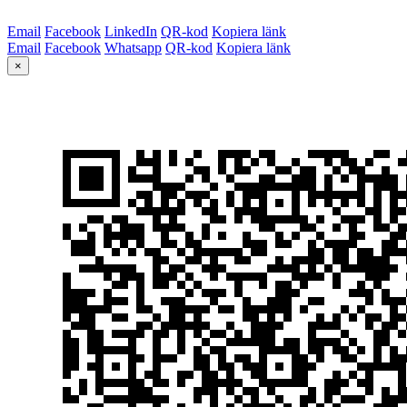
Email
Facebook
LinkedIn
QR-kod
Kopiera länk
Email
Facebook
Whatsapp
QR-kod
Kopiera länk
×