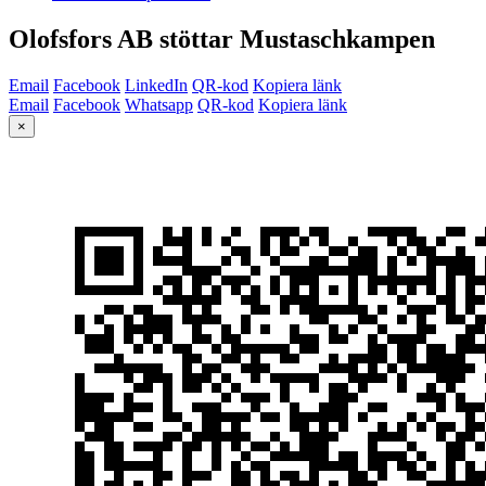
Olofsfors AB stöttar Mustaschkampen
Email
Facebook
LinkedIn
QR-kod
Kopiera länk
Email
Facebook
Whatsapp
QR-kod
Kopiera länk
×