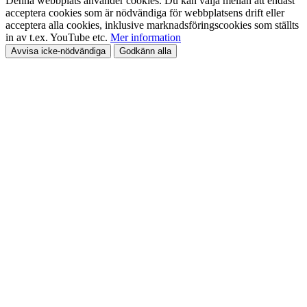
Denna webbplats använder cookies. Du kan välja mellan att endast
acceptera cookies som är nödvändiga för webbplatsens drift eller
acceptera alla cookies, inklusive marknadsföringscookies som ställts
in av t.ex. YouTube etc.
Mer information
Avvisa icke-nödvändiga
Godkänn alla