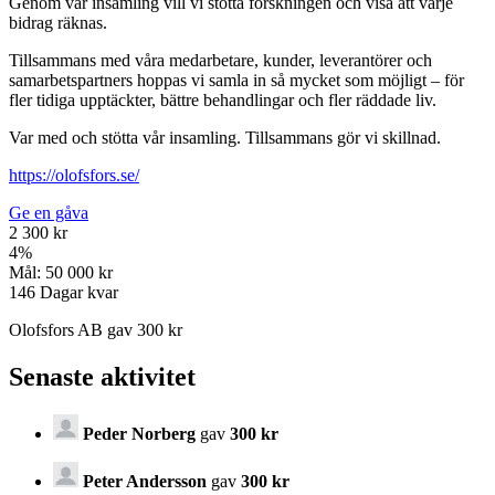
Genom vår insamling vill vi stötta forskningen och visa att varje
bidrag räknas.
Tillsammans med våra medarbetare, kunder, leverantörer och
samarbetspartners hoppas vi samla in så mycket som möjligt – för
fler tidiga upptäckter, bättre behandlingar och fler räddade liv.
Var med och stötta vår insamling. Tillsammans gör vi skillnad.
https://olofsfors.se/
Ge en gåva
2 300 kr
4
%
Mål:
50 000 kr
146
Dagar kvar
Olofsfors AB gav 300 kr
Senaste aktivitet
Peder Norberg
gav
300 kr
Peter Andersson
gav
300 kr