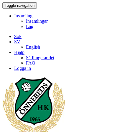
Toggle navigation
Insamling
Insamlingar
Lag
Sök
SV
English
Hjälp
Så fungerar det
FAQ
Logga in