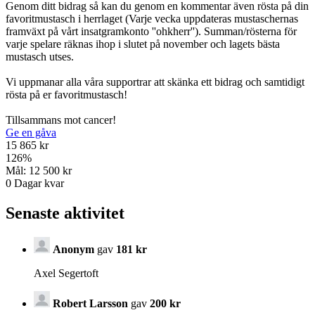
Genom ditt bidrag så kan du genom en kommentar även rösta på din
favoritmustasch i herrlaget (Varje vecka uppdateras mustaschernas
framväxt på vårt insatgramkonto ''ohkherr''). Summan/rösterna för
varje spelare räknas ihop i slutet på november och lagets bästa
mustasch utses.
Vi uppmanar alla våra supportrar att skänka ett bidrag och samtidigt
rösta på er favoritmustasch!
Tillsammans mot cancer!
Ge en gåva
15 865 kr
126
%
Mål:
12 500 kr
0
Dagar kvar
Senaste aktivitet
Anonym
gav
181 kr
Axel Segertoft
Robert Larsson
gav
200 kr