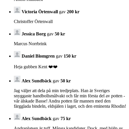
Victoria Örtenwall
gav
200 kr
Christoffer Örtenwall
Jessica Borg
gav
50 kr
Marcus Norrbrink
Daniel Blomgren
gav
150 kr
Heja gubben Kent ❤️❤️
Alex Sundbäck
gav
50 kr
Jag väljer att dela på min tredjeplats. Han är Sveriges
snyggaste handbollsmålvakt och får min första del av potten -
vår älskade Basse! Andra potten får mannen med den
färgglada bindeln, eldsjälen i laget, och den eminenta Rhodin!
Alex Sundbäck
gav
75 kr
Andraplatsen är tuff. Många kandidater. Dock, med hjälp av