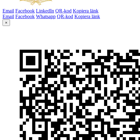
Email
Facebook
LinkedIn
QR-kod
Kopiera länk
Email
Facebook
Whatsapp
QR-kod
Kopiera länk
×