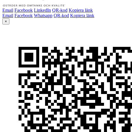
Email
Facebook
LinkedIn
QR-kod
Kopiera länk
Email
Facebook
Whatsapp
QR-kod
Kopiera länk
×