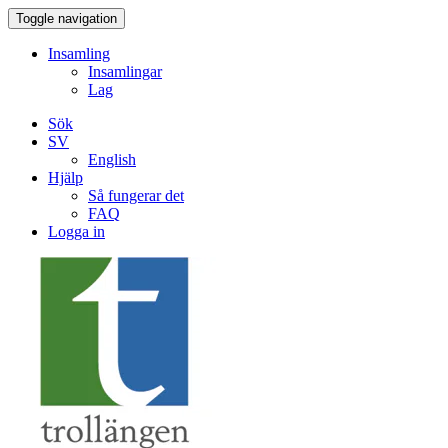
Toggle navigation
Insamling
Insamlingar
Lag
Sök
SV
English
Hjälp
Så fungerar det
FAQ
Logga in