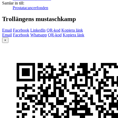
Samlar in till:
Prostatacancerfonden
Trollängens mustaschkamp
Email
Facebook
LinkedIn
QR-kod
Kopiera länk
Email
Facebook
Whatsapp
QR-kod
Kopiera länk
×