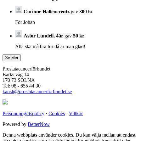
Corinne Hallencreutz
gav
300 kr
För Johan
Astor Lundell, 4år
gav
50 kr
Alla ska må bra för då är man glad!
Prostatacancerförbundet
Barks väg 14
170 73 SOLNA
Tel: 08 - 655 44 30
kansli@prostatacancerforbundet.se
Personuppgiftspolicy
·
Cookies
·
Villkor
Powered by
BetterNow
Denna webbplats använder cookies. Du kan välja mellan att endast
acceptera cookies som är nödvändiga för webbplatsens drift eller