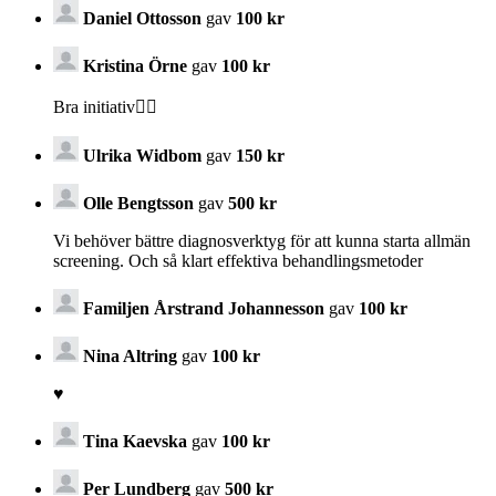
Daniel Ottosson
gav
100 kr
Kristina Örne
gav
100 kr
Bra initiativ👍🏼
Ulrika Widbom
gav
150 kr
Olle Bengtsson
gav
500 kr
Vi behöver bättre diagnosverktyg för att kunna starta allmän
screening. Och så klart effektiva behandlingsmetoder
Familjen Årstrand Johannesson
gav
100 kr
Nina Altring
gav
100 kr
♥️
Tina Kaevska
gav
100 kr
Per Lundberg
gav
500 kr