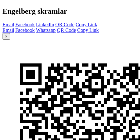
Engelberg skramlar
Email
Facebook
LinkedIn
QR Code
Copy Link
Email
Facebook
Whatsapp
QR Code
Copy Link
×