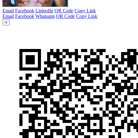
Email
Facebook
LinkedIn
QR Code
Copy Link
Email
Facebook
Whatsapp
QR Code
Copy Link
×