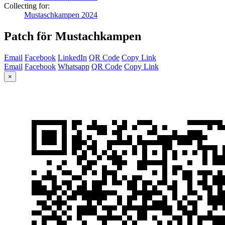
Collecting for:
Mustaschkampen 2024
Patch för Mustachkampen
Email
Facebook
LinkedIn
QR Code
Copy Link
Email
Facebook
Whatsapp
QR Code
Copy Link
×