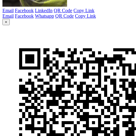
Email
Facebook
LinkedIn
QR Code
Copy Link
Email
Facebook
Whatsapp
QR Code
Copy Link
×