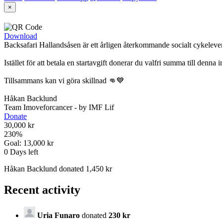
×
Download
Backsafari Hallandsåsen är ett årligen återkommande socialt cykeleven
Istället för att betala en startavgift donerar du valfri summa till denna 
Tillsammans kan vi göra skillnad 👊💙
Håkan Backlund
Team Imoveforcancer - by IMF Lif
Donate
30,000 kr
230
%
Goal:
13,000 kr
0
Days left
Håkan Backlund donated 1,450 kr
Recent activity
Uria Funaro
donated
230 kr