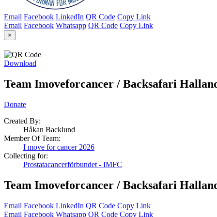
Email
Facebook
LinkedIn
QR Code
Copy Link
Email
Facebook
Whatsapp
QR Code
Copy Link
×
Download
Team Imoveforcancer / Backsafari Hallan
Donate
Created By:
Håkan Backlund
Member Of Team:
I move for cancer 2026
Collecting for:
Prostatacancerförbundet - IMFC
Team Imoveforcancer / Backsafari Hallan
Email
Facebook
LinkedIn
QR Code
Copy Link
Email
Facebook
Whatsapp
QR Code
Copy Link