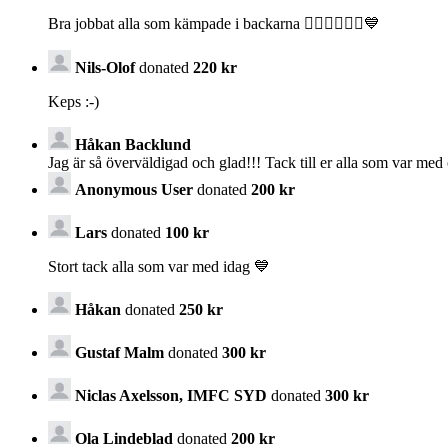
Bra jobbat alla som kämpade i backarna 🚵‍♂️🚵‍♂️🚵‍♂️💙
Nils-Olof
donated
220 kr
Keps :-)
Håkan Backlund
Jag är så överväldigad och glad!!! Tack till er alla som var m
Anonymous User
donated
200 kr
Lars
donated
100 kr
Stort tack alla som var med idag 💙
Håkan
donated
250 kr
Gustaf Malm
donated
300 kr
Niclas Axelsson, IMFC SYD
donated
300 kr
Ola Lindeblad
donated
200 kr