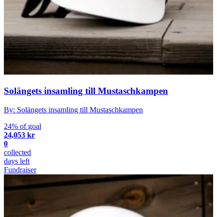
Solängets insamling till Mustaschkampen
By: Solängets insamling till Mustaschkampen
24% of goal
24,053 kr
0
collected
days left
Fundraiser