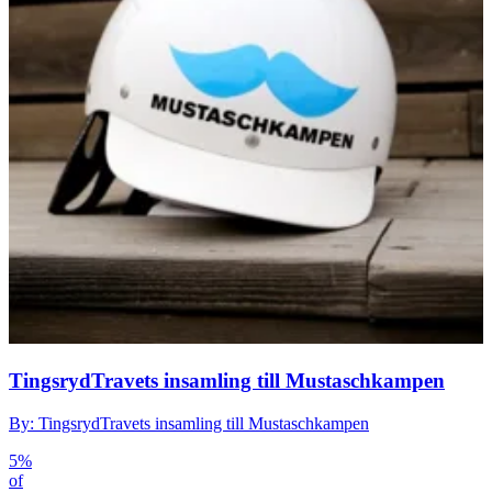
TingsrydTravets insamling till Mustaschkampen
By: TingsrydTravets insamling till Mustaschkampen
5%
of