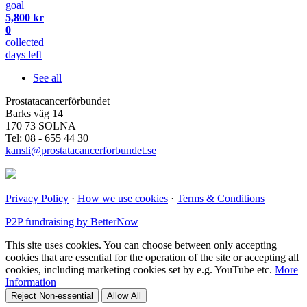
goal
5,800 kr
0
collected
days left
See all
Prostatacancerförbundet
Barks väg 14
170 73 SOLNA
Tel: 08 - 655 44 30
kansli@prostatacancerforbundet.se
Privacy Policy
·
How we use cookies
·
Terms & Conditions
P2P fundraising by BetterNow
This site uses cookies. You can choose between only accepting
cookies that are essential for the operation of the site or accepting all
cookies, including marketing cookies set by e.g. YouTube etc.
More
Information
Reject Non-essential
Allow All