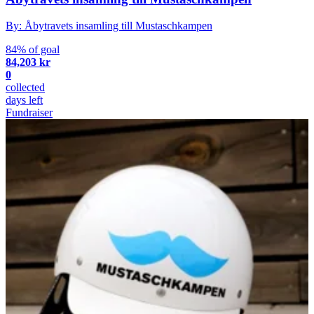
By: Åbytravets insamling till Mustaschkampen
84% of goal
84,203 kr
0
collected
days left
Fundraiser