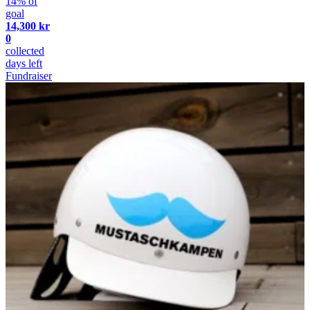
14% of
goal
14,300 kr
0
collected
days left
Fundraiser