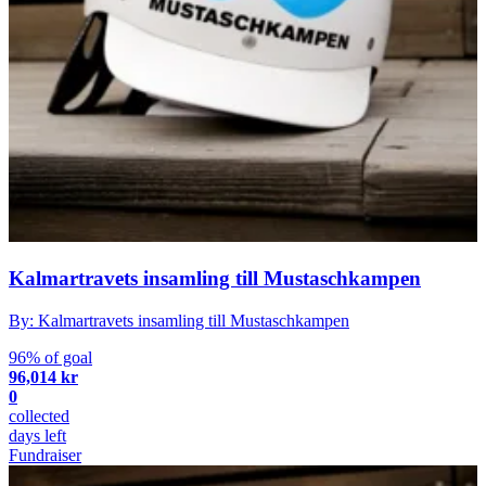
Kalmartravets insamling till Mustaschkampen
By: Kalmartravets insamling till Mustaschkampen
96% of goal
96,014 kr
0
collected
days left
Fundraiser