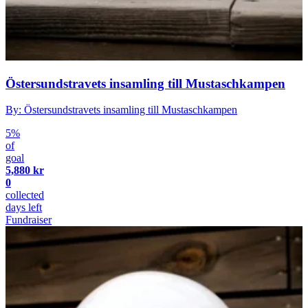
Östersundstravets insamling till Mustaschkampen
By: Östersundstravets insamling till Mustaschkampen
5%
of
goal
5,880 kr
0
collected
days left
Fundraiser