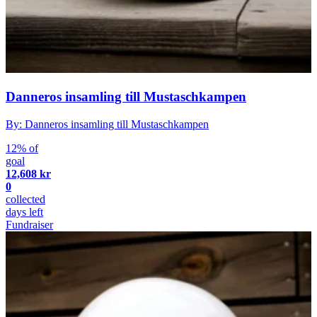
Danneros insamling till Mustaschkampen
By: Danneros insamling till Mustaschkampen
12% of
goal
12,608 kr
0
collected
days left
Fundraiser