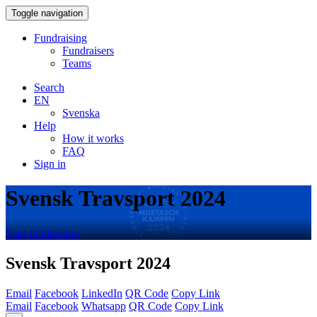
Toggle navigation
Fundraising
Fundraisers
Teams
Search
EN
Svenska
Help
How it works
FAQ
Sign in
Svensk Travsport 2024
Start fundraising
Svensk Travsport 2024
Email
Facebook
LinkedIn
QR Code
Copy Link
Email
Facebook
Whatsapp
QR Code
Copy Link