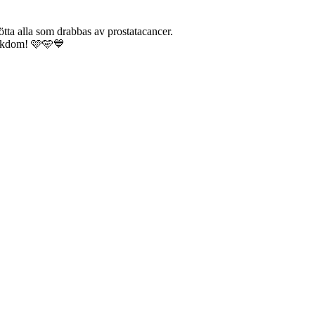
tötta alla som drabbas av prostatacancer.
jukdom! 🩷🩵💙