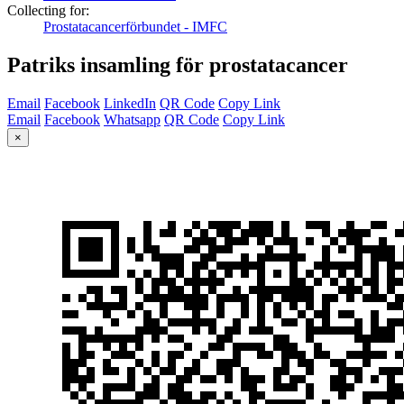
Collecting for:
Prostatacancerförbundet - IMFC
Patriks insamling för prostatacancer
Email
Facebook
LinkedIn
QR Code
Copy Link
Email
Facebook
Whatsapp
QR Code
Copy Link
×