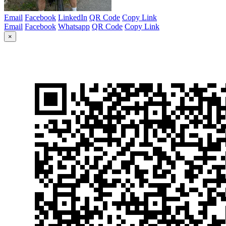
Email
Facebook
LinkedIn
QR Code
Copy Link
Email
Facebook
Whatsapp
QR Code
Copy Link
×