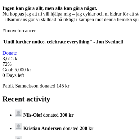
Ingen kan göra allt, men alla kan göra något.
Nu hoppas jag att ni vill hjälpa mig – jag cyklar och ni bidrar för att s
Tillsammans gör vi skillnad på riktigt i kampen mot denna hemska s
#Imoveforcancer
'Until further notice, celebrate everything" - Jon Svednell
Donate
3,615 kr
72
%
Goal:
5,000 kr
0
Days left
Patrik Samuelsson donated 145 kr
Recent activity
Nils-Olof
donated
300 kr
Kristian Andersen
donated
200 kr