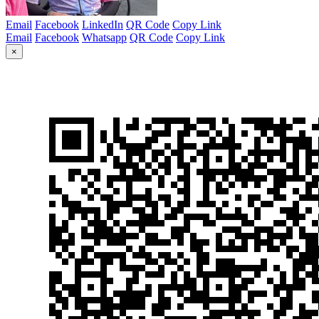
Email
Facebook
LinkedIn
QR Code
Copy Link
Email
Facebook
Whatsapp
QR Code
Copy Link
×