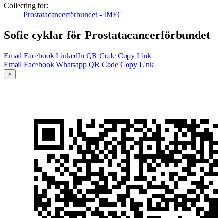
Collecting for:
Prostatacancerförbundet - IMFC
Sofie cyklar för Prostatacancerförbundet
Email
Facebook
LinkedIn
QR Code
Copy Link
Email
Facebook
Whatsapp
QR Code
Copy Link
×